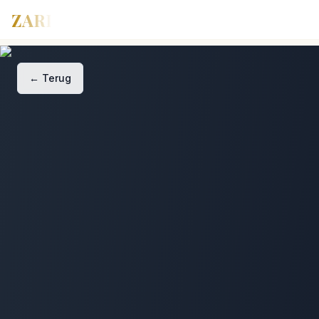
ZARI
←
Terug