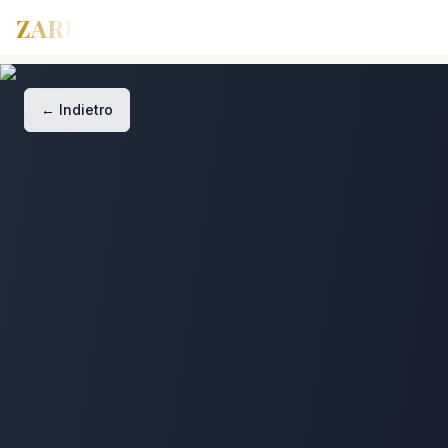
ZARI
←
Indietro