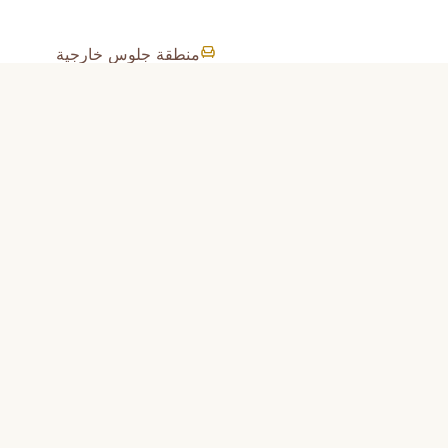
منطقة جلوس خارجية
تكييف هواء
تلفزيون ذكي
مطبخ
ميكروويف
غلاية كهربائية
أساسيات الطبخ
وات)
(أواني، مقالي، زيت، ملح وفلفل)
كؤوس نبيذ
فرن محمصة
منطقة جلوس