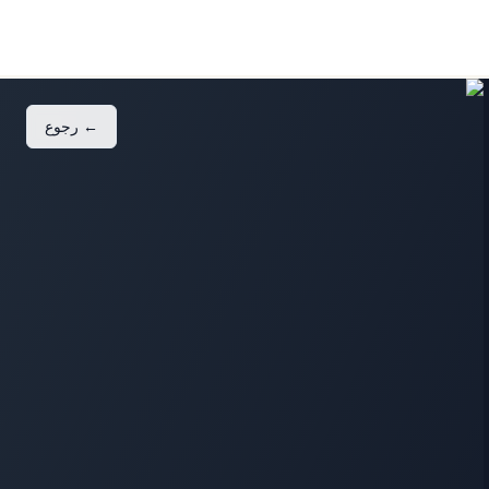
←
رجوع