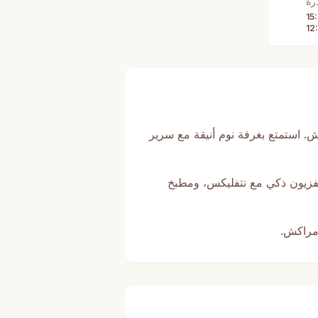
رة
15
12
ت القصيرة في مراكش. استمتع بغرفة نوم أنيقة مع سرير
لفزيون ذكي مع نتفليكس، ومطبخ
مراكش.