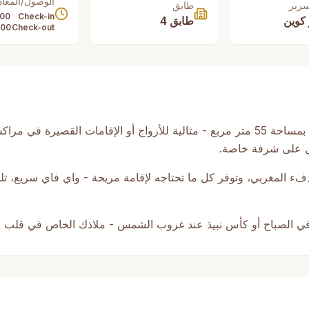
الوصول/المغاد
سرير
طابق
:00
Check-in
كوين
طابق 4
:00
Check-out
شقة مشرقة وأنيقة بغرفة نوم واحدة بمساحة 55 متر مربع - مثالية للأزواج أو الإقاما
ل على شرفة خاصة.
دفء المغربي، وتوفر كل ما تحتاجه لإقامة مريحة - واي فاي سريع، ت
في الصباح أو كأس نبيذ عند غروب الشمس - ملاذك الخاص في قلب 